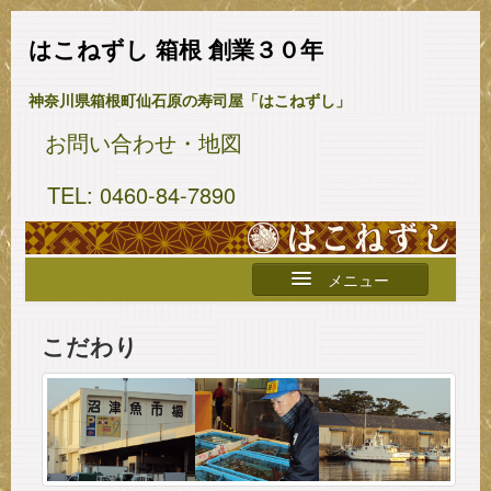
はこねずし 箱根 創業３０年
神奈川県箱根町仙石原の寿司屋「はこねずし」
お問い合わせ・地図
TEL: 0460-84-7890
Skip to primary content
Skip to secondary content
Main menu
メニュー
ホーム
こだわり
おしながき
店主挨拶
こだわり